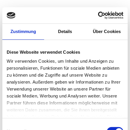
A & T Gar­ten- und Land­schafts­bau GmbH &
Co. KG
Dorfstraße 1
Zustimmung
Details
Über Cookies
18299 Wardow b. Laage
Diese Webseite verwendet Cookies
(03 84 59) 3 68 06

Wir verwenden Cookies, um Inhalte und Anzeigen zu
(03 84 59) 3 68 07

personalisieren, Funktionen für soziale Medien anbieten
info@aut-galabau.de
zu können und die Zugriffe auf unsere Website zu

analysieren. Außerdem geben wir Informationen zu Ihrer
Verwendung unserer Website an unsere Partner für
Ge­schäfts­füh­rer: Willi Ha­bel-War­da
soziale Medien, Werbung und Analysen weiter. Unsere
Partner führen diese Informationen möglicherweise mit
Steu­er-Nr.: 086/150/00052
weiteren Daten zusammen, die Sie ihnen bereitgestellt
haben oder die sie im Rahmen Ihrer Nutzung der Dienste
gesammelt haben.
Einwilligungsauswahl